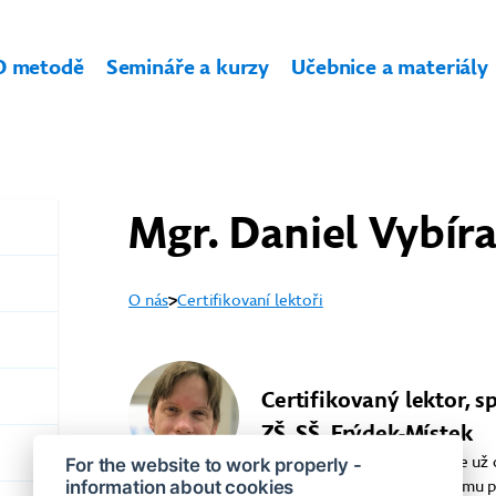
O metodě
Semináře a kurzy
Učebnice a materiály
Mgr. Daniel Vybíra
O nás
Certifikovaní lektoři
Certifikovaný lektor, sp
ZŠ, SŠ, Frýdek-Místek
Zaměřuji se na 2. stupeň, kde už
For the website to work properly -
information about cookies
jsem součástí autorského týmu p