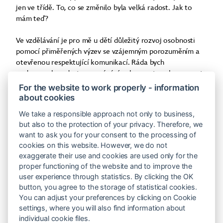
jen ve třídě. To, co se změnilo byla velká radost. Jak to
mám teď?
Ve vzdělávání je pro mě u dětí důležitý rozvoj osobnosti
pomocí přiměřených výzev se vzájemným porozuměním a
otevřenou respektující komunikací. Ráda bych
podporovala radost z poznávání, schopnost spolupracovat
s ostatními, učila je k toleranci k odlišnostem a smysluplné
For the website to work properly - information
práci se zpětnou vazbu. Ráda vezmu svou výuku mimo třídu
about cookies
a vedu žáky k souvislostem. Při lektorování je to velmi
We take a responsible approach not only to business,
podobné. Baví mě propojovat informace a objevovat
but also to the protection of your privacy. Therefore, we
nové.
want to ask you for your consent to the processing of
cookies on this website. However, we do not
exaggerate their use and cookies are used only for the
proper functioning of the website and to improve the
Certifikovaní lektoři
user experience through statistics. By clicking the OK
button, you agree to the storage of statistical cookies.
You can adjust your preferences by clicking on Cookie
settings, where you will also find information about
individual cookie files.