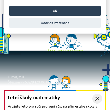
OK
Cookies Prefences
H-mat, z.ú.
Štěpánská 539/9 120 00 Praha 2, Česko
info@h-mat.cz
Ať už vám nic neunikne
Letní školy matematiky
Odebírat newsletter
Využijte léto pro svůj profesní růst na příměstské škole v