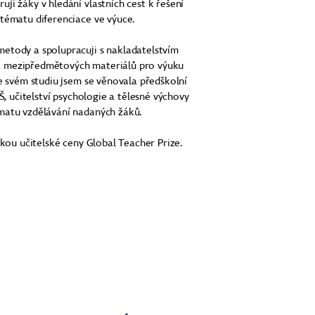
ji žáky v hledání vlastních cest k řešení
 tématu diferenciace ve výuce.
etody a spolupracuji s nakladatelstvím
 mezipředmětových materiálů pro výuku
Ve svém studiu jsem se věnovala předškolní
ZŠ, učitelství psychologie a tělesné výchovy
matu vzdělávání nadaných žáků.
tkou učitelské ceny Global Teacher Prize.