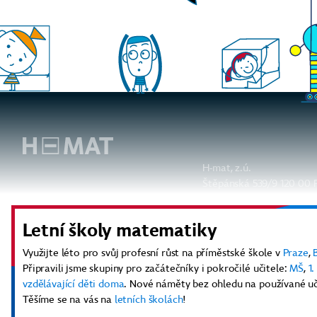
H-mat, z.ú.
Štěpánská 539/9 120 00 
info@h-mat.cz
Letní školy matematiky
Využijte léto pro svůj profesní růst na příměstské škole v
Praze
,
Připravili jsme skupiny pro začátečníky i pokročilé učitele:
MŠ
,
1
vzdělávající děti doma
. Nové náměty bez ohledu na používané u
Těšíme se na vás na
letních školách
!