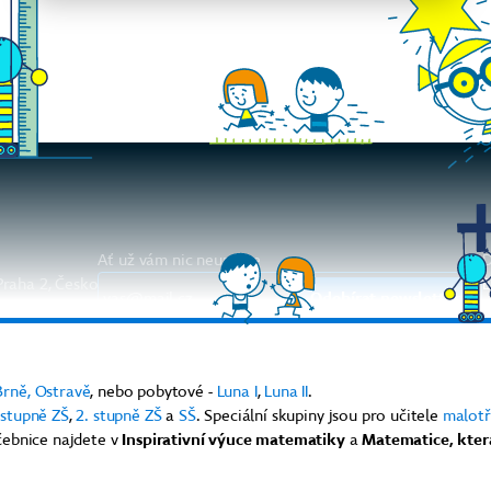
Ať už vám nic neunikne
D
Praha 2, Česko
E
Odebírat newsletter
E
I
Aktuality
Diskuze
Youtube kanál
O
Brně,
Ostravě
, nebo pobytové -
Luna I
,
Luna II
.
. stupně ZŠ
,
2. stupně ZŠ
a
SŠ
. Speciální skupiny jsou pro učitele
malotř
čebnice najdete v
Inspirativní výuce matematiky
a
Matematice, kter