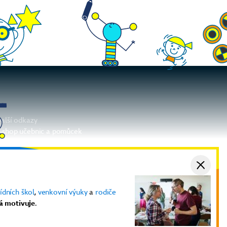
alší odkazy
-shop učebnic a pomůcek
lektronické učebnice
nformace pro lektory
bchodní podmínky
GDPR
ídních škol
,
venkovní výuky
a
rodiče
á motivuje
.