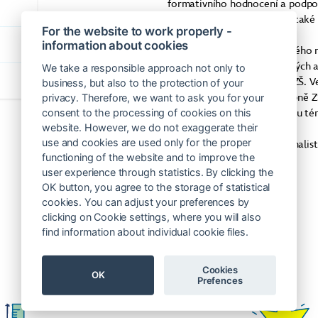
formativního hodnocení a podporu
úloh. Dlouhodobě se věnuji také
For the website to work properly -
information about cookies
Působím jako lektorka Hejného m
Hanami na tvorbě metodických a
We take a responsible approach not only to
českého jazyka na 1. stupni ZŠ. 
business, but also to the protection of your
pedagogice, učitelství 1. stupně 
privacy. Therefore, we want to ask you for your
pro SŠ a v doktorském studiu té
consent to the processing of cookies on this
website. However, we do not exaggerate their
use and cookies are used only for the proper
V roce 2024 jsem se stala finalis
functioning of the website and to improve the
user experience through statistics. By clicking the
Certifikovaní lektoři
OK button, you agree to the storage of statistical
cookies. You can adjust your preferences by
clicking on Cookie settings, where you will also
find information about individual cookie files.
Cookies
OK
Prefences